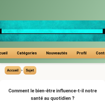
cueil
Catégories
Nouveautés
Profil
Cont
Accueil
>
Sujet
Comment le bien-être influence-t-il notre
santé au quotidien ?