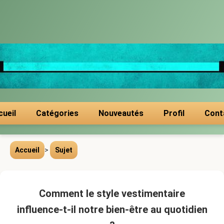
cueil
Catégories
Nouveautés
Profil
Cont
Accueil
>
Sujet
Comment le style vestimentaire
influence-t-il notre bien-être au quotidien