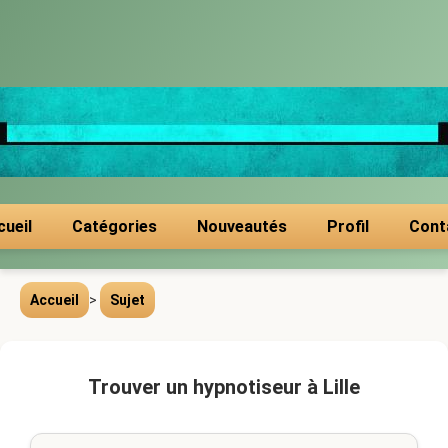
cueil
Catégories
Nouveautés
Profil
Cont
Accueil
>
Sujet
Trouver un hypnotiseur à Lille